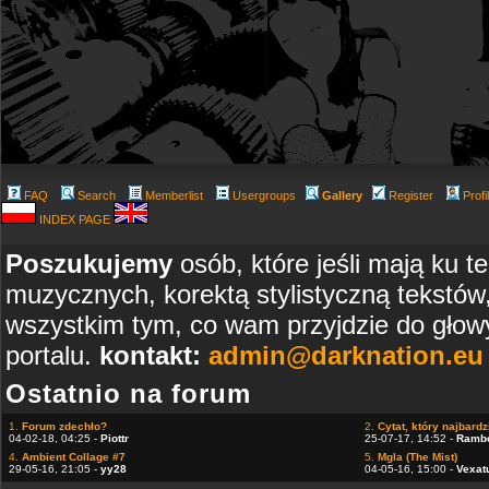
FAQ
Search
Memberlist
Usergroups
Gallery
Register
Profi
INDEX PAGE
Poszukujemy
osób, które jeśli mają ku t
muzycznych, korektą stylistyczną tekstów
wszystkim tym, co wam przyjdzie do głowy
portalu.
kontakt:
admin@darknation.eu
Ostatnio na forum
1.
Forum zdechło?
2.
Cytat, który najbardzi
04-02-18, 04:25 -
Piottr
25-07-17, 14:52 -
Ramb
4.
Ambient Collage #7
5.
Mgla (The Mist)
29-05-16, 21:05 -
yy28
04-05-16, 15:00 -
Vexat