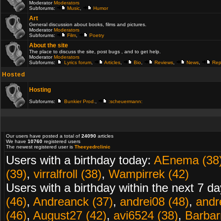
Moderator
Moderators
Subforums:
Music
,
Humor
Art
General discussion about books, films and pictures.
Moderator
Moderators
Subforums:
Film
,
Poetry
About the site
The place to discuss the site, post bugs , and to get help.
Moderator
Moderators
Subforums:
Lyrics forum
,
Articles
,
Bio
,
Reviews
,
News
,
Rep
Hosted
Hosting
Subforums:
Bunkier Prod.
,
:scheuermann:
Our users have posted a total of
24090
articles
We have
10760
registered users
The newest registered user is
Theeyedrclinic
Users with a birthday today:
AEnema (38
(39)
,
virralfroll (38)
,
Wampirrek (42)
Users with a birthday within the next 7 d
(46)
,
Andreanck (37)
,
andrei08 (48)
,
andr
(46)
,
August27 (42)
,
avi6524 (38)
,
Barbarr