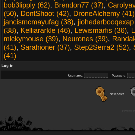
bob3lipply (62)
,
Brendon77 (37)
,
Carolyav
(50)
,
DontShoot (42)
,
DroneAlchemy (41)
jancismcmayufag (38)
,
jiohederbooqexap
(38)
,
Kelliararkle (46)
,
Lewismarfis (36)
,
L
mickymouse (39)
,
Neurones (39)
,
Randak
(41)
,
Sarahioner (37)
,
Step2Serra2 (52)
,
(41)
Log in
Username:
Password:
New posts
Powered b