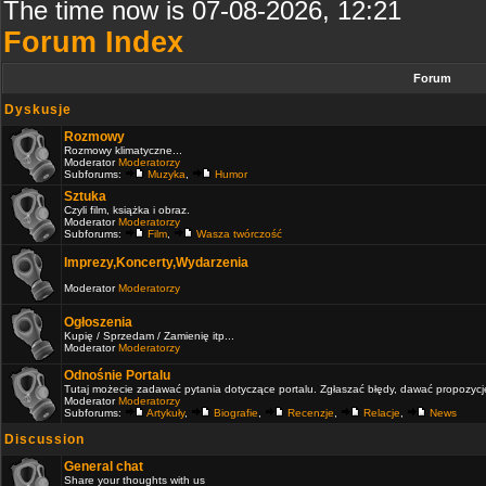
The time now is 07-08-2026, 12:21
Forum Index
Forum
Dyskusje
Rozmowy
Rozmowy klimatyczne...
Moderator
Moderatorzy
Subforums:
Muzyka
,
Humor
Sztuka
Czyli film, książka i obraz.
Moderator
Moderatorzy
Subforums:
Film
,
Wasza twórczość
Imprezy,Koncerty,Wydarzenia
Moderator
Moderatorzy
Ogłoszenia
Kupię / Sprzedam / Zamienię itp...
Moderator
Moderatorzy
Odnośnie Portalu
Tutaj możecie zadawać pytania dotyczące portalu. Zgłaszać błędy, dawać propozycje 
Moderator
Moderatorzy
Subforums:
Artykuły
,
Biografie
,
Recenzje
,
Relacje
,
News
Discussion
General chat
Share your thoughts with us