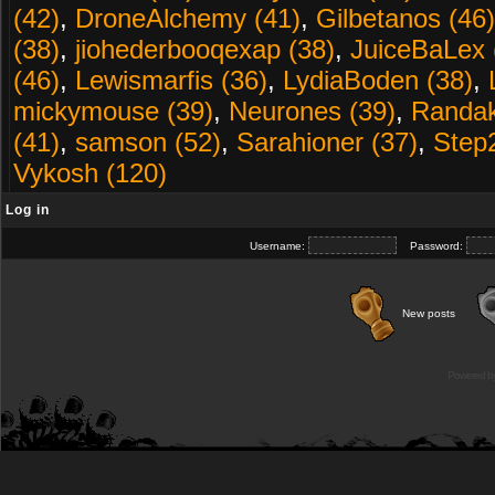
(42)
,
DroneAlchemy (41)
,
Gilbetanos (46)
(38)
,
jiohederbooqexap (38)
,
JuiceBaLex 
(46)
,
Lewismarfis (36)
,
LydiaBoden (38)
,
mickymouse (39)
,
Neurones (39)
,
Randak
(41)
,
samson (52)
,
Sarahioner (37)
,
Step
Vykosh (120)
Log in
Username:
Password:
New posts
Powered b