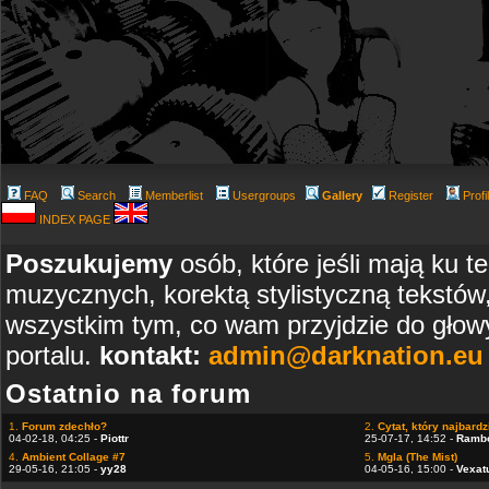
FAQ
Search
Memberlist
Usergroups
Gallery
Register
Profi
INDEX PAGE
Poszukujemy
osób, które jeśli mają ku t
muzycznych, korektą stylistyczną tekstów
wszystkim tym, co wam przyjdzie do głowy
portalu.
kontakt:
admin@darknation.eu
Ostatnio na forum
1.
Forum zdechło?
2.
Cytat, który najbardzi
04-02-18, 04:25 -
Piottr
25-07-17, 14:52 -
Ramb
4.
Ambient Collage #7
5.
Mgla (The Mist)
29-05-16, 21:05 -
yy28
04-05-16, 15:00 -
Vexat