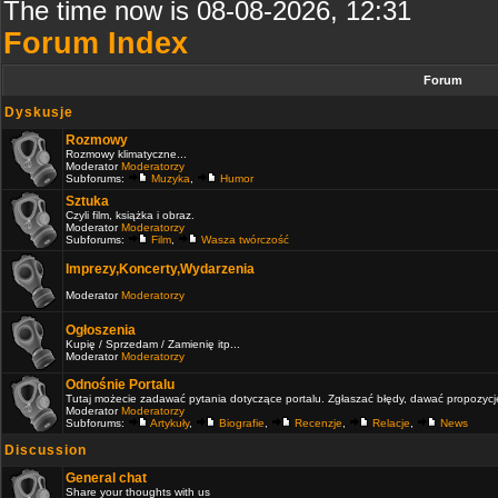
The time now is 08-08-2026, 12:31
Forum Index
Forum
Dyskusje
Rozmowy
Rozmowy klimatyczne...
Moderator
Moderatorzy
Subforums:
Muzyka
,
Humor
Sztuka
Czyli film, książka i obraz.
Moderator
Moderatorzy
Subforums:
Film
,
Wasza twórczość
Imprezy,Koncerty,Wydarzenia
Moderator
Moderatorzy
Ogłoszenia
Kupię / Sprzedam / Zamienię itp...
Moderator
Moderatorzy
Odnośnie Portalu
Tutaj możecie zadawać pytania dotyczące portalu. Zgłaszać błędy, dawać propozycje 
Moderator
Moderatorzy
Subforums:
Artykuły
,
Biografie
,
Recenzje
,
Relacje
,
News
Discussion
General chat
Share your thoughts with us