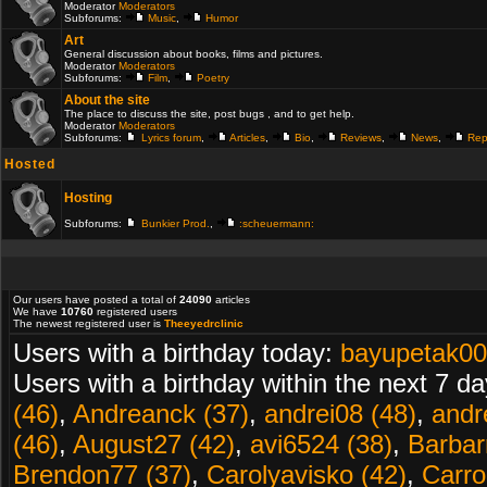
Moderator
Moderators
Subforums:
Music
,
Humor
Art
General discussion about books, films and pictures.
Moderator
Moderators
Subforums:
Film
,
Poetry
About the site
The place to discuss the site, post bugs , and to get help.
Moderator
Moderators
Subforums:
Lyrics forum
,
Articles
,
Bio
,
Reviews
,
News
,
Rep
Hosted
Hosting
Subforums:
Bunkier Prod.
,
:scheuermann:
Our users have posted a total of
24090
articles
We have
10760
registered users
The newest registered user is
Theeyedrclinic
Users with a birthday today:
bayupetak00
Users with a birthday within the next 7 d
(46)
,
Andreanck (37)
,
andrei08 (48)
,
andr
(46)
,
August27 (42)
,
avi6524 (38)
,
Barbarr
Brendon77 (37)
,
Carolyavisko (42)
,
Carro