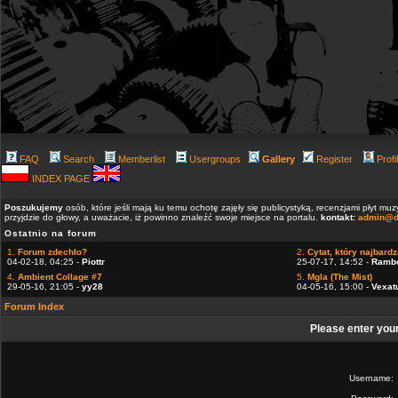
FAQ
Search
Memberlist
Usergroups
Gallery
Register
Profi
INDEX PAGE
Poszukujemy
osób, które jeśli mają ku temu ochotę zajęły się publicystyką, recenzjami płyt m
przyjdzie do głowy, a uważacie, iż powinno znaleźć swoje miejsce na portalu.
kontakt:
admin@d
Ostatnio na forum
1.
Forum zdechło?
2.
Cytat, który najbardzi
04-02-18, 04:25 -
Piottr
25-07-17, 14:52 -
Ramb
4.
Ambient Collage #7
5.
Mgla (The Mist)
29-05-16, 21:05 -
yy28
04-05-16, 15:00 -
Vexat
Forum Index
Please enter you
Username: