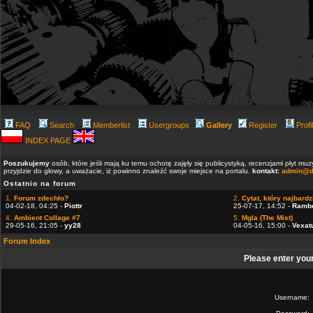
FAQ
Search
Memberlist
Usergroups
Gallery
Register
Profi
INDEX PAGE
Poszukujemy
osób, które jeśli mają ku temu ochotę zajęły się publicystyką, recenzjami płyt m
przyjdzie do głowy, a uważacie, iż powinno znaleźć swoje miejsce na portalu.
kontakt:
admin@d
Ostatnio na forum
1.
Forum zdechło?
2.
Cytat, który najbardzi
04-02-18, 04:25 -
Piottr
25-07-17, 14:52 -
Ramb
4.
Ambient Collage #7
5.
Mgla (The Mist)
29-05-16, 21:05 -
yy28
04-05-16, 15:00 -
Vexat
Forum Index
Please enter you
Username: