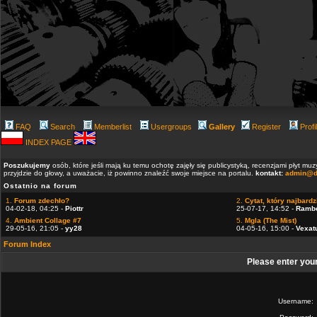
FAQ
Search
Memberlist
Usergroups
Gallery
Register
Profi
INDEX PAGE
Poszukujemy
osób, które jeśli mają ku temu ochotę zajęły się publicystyką, recenzjami płyt m
przyjdzie do głowy, a uważacie, iż powinno znaleźć swoje miejsce na portalu.
kontakt:
admin@d
Ostatnio na forum
1.
Forum zdechło?
2.
Cytat, który najbardzi
04-02-18, 04:25 -
Piottr
25-07-17, 14:52 -
Ramb
4.
Ambient Collage #7
5.
Mgla (The Mist)
29-05-16, 21:05 -
yy28
04-05-16, 15:00 -
Vexat
Forum Index
Please enter you
Username: