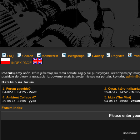
FAQ
Search
Memberlist
Usergroups
Gallery
Register
Profi
INDEX PAGE
Poszukujemy
osób, które jeśli mają ku temu ochotę zajęły się publicystyką, recenzjami płyt m
przyjdzie do głowy, a uważacie, iż powinno znaleźć swoje miejsce na portalu.
kontakt:
admin@d
Ostatnio na forum
1.
Forum zdechło?
2.
Cytat, który najbardzi
04-02-18, 04:25 -
Piottr
25-07-17, 14:52 -
Ramb
4.
Ambient Collage #7
5.
Mgla (The Mist)
29-05-16, 21:05 -
yy28
04-05-16, 15:00 -
Vexat
Forum Index
Please enter you
Username: