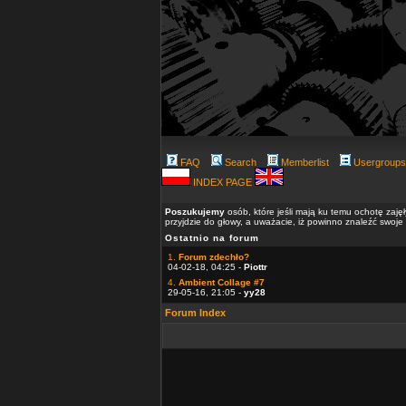
FAQ
Search
Memberlist
Usergroups
INDEX PAGE
Poszukujemy
osób, które jeśli mają ku temu ochotę zaję
przyjdzie do głowy, a uważacie, iż powinno znaleźć swoje
Ostatnio na forum
1.
Forum zdechło?
04-02-18, 04:25 -
Piottr
4.
Ambient Collage #7
29-05-16, 21:05 -
yy28
Forum Index