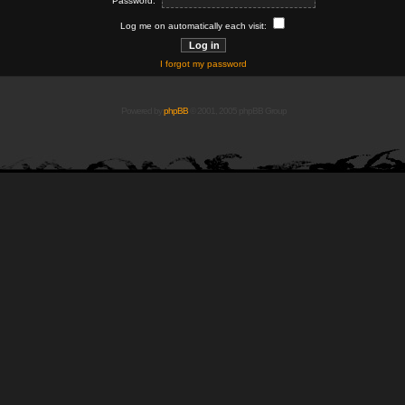
Password:
Log me on automatically each visit:
I forgot my password
Powered by
phpBB
© 2001, 2005 phpBB Group