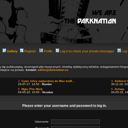
Gallery
Register
Profile
Log in to check your private messages
Log 
ły się publicystyką, recenzjami płyt muzycznych, korektą stylistyczną tekstów, redagowaniem biog
 miejsce na portalu.
kontakt:
admin@darknation.eu
2.
Cytat, który najbardziej do Was trafił...
3.
Ambient 
25-07-17, 14:52 -
Rambo
30-11-16, 02
5.
Mgla (The Mist)
6.
Achaja
04-05-16, 15:00 -
Vexatus
04-05-16, 1
Please enter your username and password to log in.
Username: