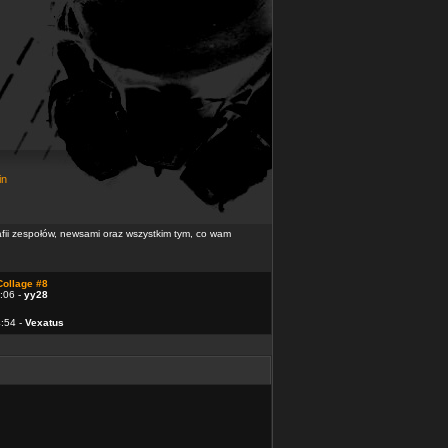
in
rafii zespołów, newsami oraz wszystkim tym, co wam
Collage #8
:06 -
yy28
4:54 -
Vexatus