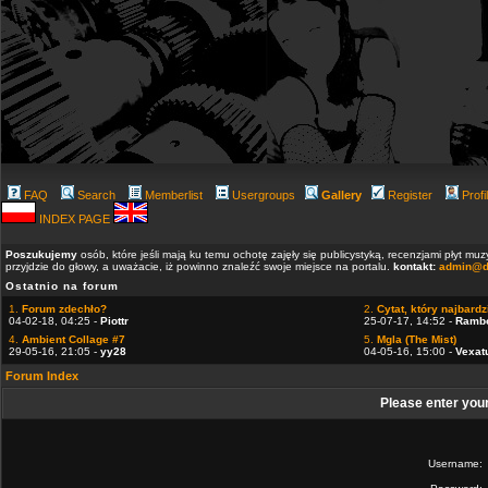
FAQ
Search
Memberlist
Usergroups
Gallery
Register
Profi
INDEX PAGE
Poszukujemy
osób, które jeśli mają ku temu ochotę zajęły się publicystyką, recenzjami płyt m
przyjdzie do głowy, a uważacie, iż powinno znaleźć swoje miejsce na portalu.
kontakt:
admin@d
Ostatnio na forum
1.
Forum zdechło?
2.
Cytat, który najbardzi
04-02-18, 04:25 -
Piottr
25-07-17, 14:52 -
Ramb
4.
Ambient Collage #7
5.
Mgla (The Mist)
29-05-16, 21:05 -
yy28
04-05-16, 15:00 -
Vexat
Forum Index
Please enter you
Username: