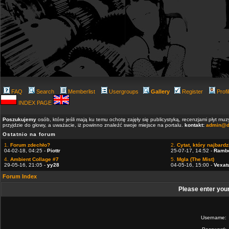
FAQ
Search
Memberlist
Usergroups
Gallery
Register
Profi
INDEX PAGE
Poszukujemy
osób, które jeśli mają ku temu ochotę zajęły się publicystyką, recenzjami płyt m
przyjdzie do głowy, a uważacie, iż powinno znaleźć swoje miejsce na portalu.
kontakt:
admin@d
Ostatnio na forum
1.
Forum zdechło?
2.
Cytat, który najbardzi
04-02-18, 04:25 -
Piottr
25-07-17, 14:52 -
Ramb
4.
Ambient Collage #7
5.
Mgla (The Mist)
29-05-16, 21:05 -
yy28
04-05-16, 15:00 -
Vexat
Forum Index
Please enter you
Username: