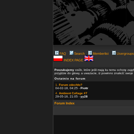
FAQ
Search
Memberlist
Usergroups
INDEX PAGE
Poszukujemy
osób, które jeśli mają ku temu ochotę zaję
przyjdzie do głowy, a uważacie, iż powinno znaleźć swoje
Ostatnio na forum
1.
Forum zdechło?
04-02-18, 04:25 -
Piottr
4.
Ambient Collage #7
29-05-16, 21:05 -
yy28
Forum Index