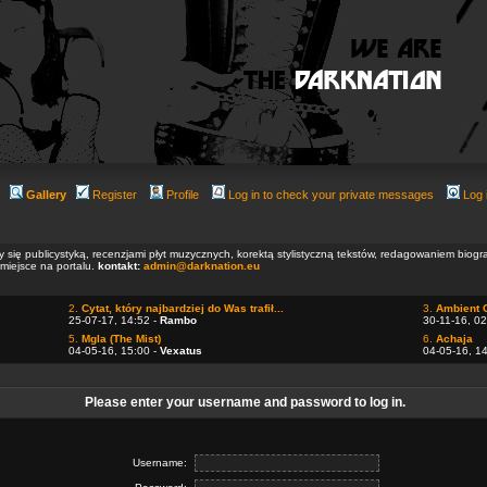
Gallery
Register
Profile
Log in to check your private messages
Log 
ły się publicystyką, recenzjami płyt muzycznych, korektą stylistyczną tekstów, redagowaniem biog
 miejsce na portalu.
kontakt:
admin@darknation.eu
2.
Cytat, który najbardziej do Was trafił...
3.
Ambient 
25-07-17, 14:52 -
Rambo
30-11-16, 02
5.
Mgla (The Mist)
6.
Achaja
04-05-16, 15:00 -
Vexatus
04-05-16, 1
Please enter your username and password to log in.
Username: