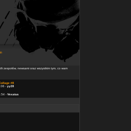
in
rafii zespołów, newsami oraz wszystkim tym, co wam
Collage #8
:06 -
yy28
4:54 -
Vexatus