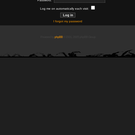
Password:
Log me on automatically each visit:
I forgot my password
Powered by
phpBB
© 2001, 2005 phpBB Group