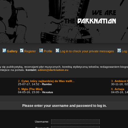
Gallery
Register
Profile
Log in to check your private messages
Log 
ły się publicystyką, recenzjami płyt muzycznych, korektą stylistyczną tekstów, redagowaniem biog
 miejsce na portalu.
kontakt:
admin@darknation.eu
2.
Cytat, który najbardziej do Was trafił...
3.
Ambient 
25-07-17, 14:52 -
Rambo
30-11-16, 02
5.
Mgla (The Mist)
6.
Achaja
04-05-16, 15:00 -
Vexatus
04-05-16, 1
Please enter your username and password to log in.
Username: