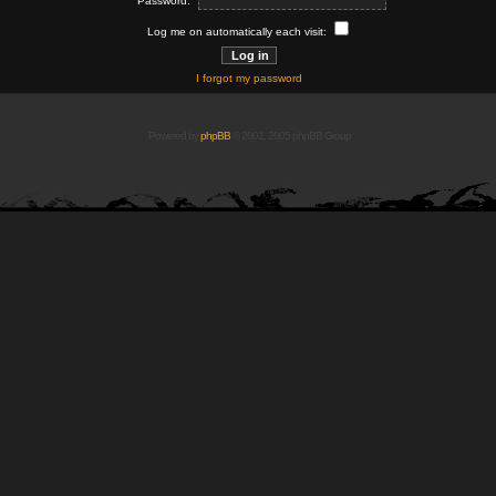
Password:
Log me on automatically each visit:
I forgot my password
Powered by
phpBB
© 2001, 2005 phpBB Group