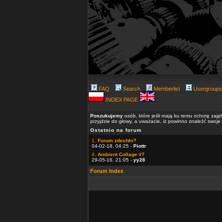
FAQ
Search
Memberlist
Usergroups
INDEX PAGE
Poszukujemy
osób, które jeśli mają ku temu ochotę zaję
przyjdzie do głowy, a uważacie, iż powinno znaleźć swoje
Ostatnio na forum
1.
Forum zdechło?
04-02-18, 04:25 -
Piottr
4.
Ambient Collage #7
29-05-16, 21:05 -
yy28
Forum Index