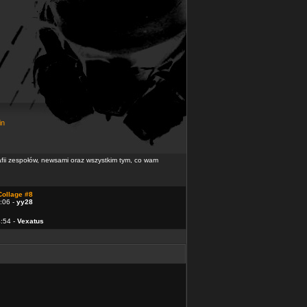
in
rafii zespołów, newsami oraz wszystkim tym, co wam
Collage #8
:06 -
yy28
4:54 -
Vexatus