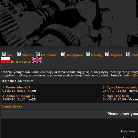
FAQ
Search
Memberlist
Usergroups
Gallery
Register
Profi
INDEX PAGE
Poszukujemy
osób, które jeśli mają ku temu ochotę zajęły się publicystyką, recenzjami płyt m
przyjdzie do głowy, a uważacie, iż powinno znaleźć swoje miejsce na portalu.
kontakt:
admin@d
Ostatnio na forum
1.
Forum zdechło?
2.
Cytat, który najbardzi
04-02-18, 04:25 -
Piottr
25-07-17, 14:52 -
Ramb
4.
Ambient Collage #7
5.
Mgla (The Mist)
29-05-16, 21:05 -
yy28
04-05-16, 15:00 -
Vexat
Forum Index
Please enter you
Username: