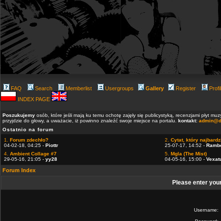
FAQ
Search
Memberlist
Usergroups
Gallery
Register
Profi
INDEX PAGE
Poszukujemy
osób, które jeśli mają ku temu ochotę zajęły się publicystyką, recenzjami płyt m
przyjdzie do głowy, a uważacie, iż powinno znaleźć swoje miejsce na portalu.
kontakt:
admin@d
Ostatnio na forum
1.
Forum zdechło?
2.
Cytat, który najbardzi
04-02-18, 04:25 -
Piottr
25-07-17, 14:52 -
Ramb
4.
Ambient Collage #7
5.
Mgla (The Mist)
29-05-16, 21:05 -
yy28
04-05-16, 15:00 -
Vexat
Forum Index
Please enter you
Username: