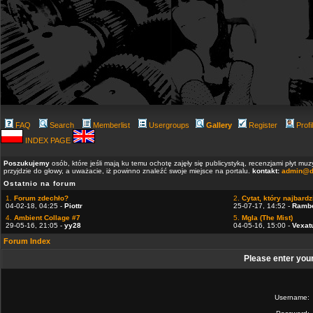
FAQ
Search
Memberlist
Usergroups
Gallery
Register
Profi
INDEX PAGE
Poszukujemy
osób, które jeśli mają ku temu ochotę zajęły się publicystyką, recenzjami płyt m
przyjdzie do głowy, a uważacie, iż powinno znaleźć swoje miejsce na portalu.
kontakt:
admin@d
Ostatnio na forum
1.
Forum zdechło?
2.
Cytat, który najbardzi
04-02-18, 04:25 -
Piottr
25-07-17, 14:52 -
Ramb
4.
Ambient Collage #7
5.
Mgla (The Mist)
29-05-16, 21:05 -
yy28
04-05-16, 15:00 -
Vexat
Forum Index
Please enter you
Username: