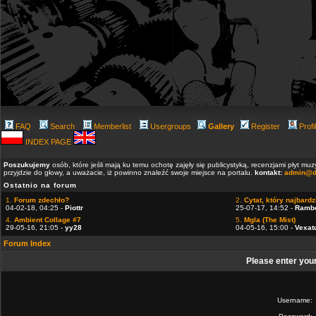
FAQ
Search
Memberlist
Usergroups
Gallery
Register
Profi
INDEX PAGE
Poszukujemy
osób, które jeśli mają ku temu ochotę zajęły się publicystyką, recenzjami płyt m
przyjdzie do głowy, a uważacie, iż powinno znaleźć swoje miejsce na portalu.
kontakt:
admin@d
Ostatnio na forum
1.
Forum zdechło?
2.
Cytat, który najbardzi
04-02-18, 04:25 -
Piottr
25-07-17, 14:52 -
Ramb
4.
Ambient Collage #7
5.
Mgla (The Mist)
29-05-16, 21:05 -
yy28
04-05-16, 15:00 -
Vexat
Forum Index
Please enter you
Username: