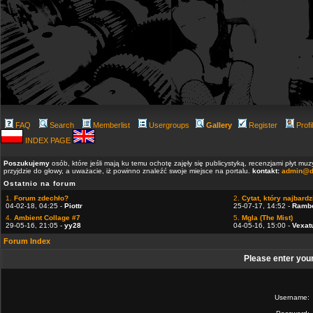
FAQ
Search
Memberlist
Usergroups
Gallery
Register
Profi
INDEX PAGE
Poszukujemy
osób, które jeśli mają ku temu ochotę zajęły się publicystyką, recenzjami płyt m
przyjdzie do głowy, a uważacie, iż powinno znaleźć swoje miejsce na portalu.
kontakt:
admin@d
Ostatnio na forum
1.
Forum zdechło?
2.
Cytat, który najbardzi
04-02-18, 04:25 -
Piottr
25-07-17, 14:52 -
Ramb
4.
Ambient Collage #7
5.
Mgla (The Mist)
29-05-16, 21:05 -
yy28
04-05-16, 15:00 -
Vexat
Forum Index
Please enter you
Username: