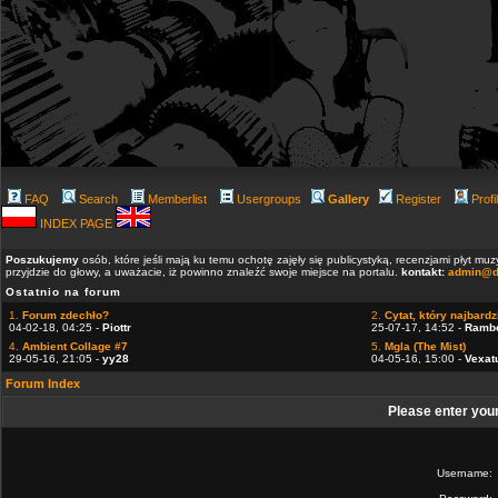
FAQ
Search
Memberlist
Usergroups
Gallery
Register
Profi
INDEX PAGE
Poszukujemy
osób, które jeśli mają ku temu ochotę zajęły się publicystyką, recenzjami płyt m
przyjdzie do głowy, a uważacie, iż powinno znaleźć swoje miejsce na portalu.
kontakt:
admin@d
Ostatnio na forum
1.
Forum zdechło?
2.
Cytat, który najbardzi
04-02-18, 04:25 -
Piottr
25-07-17, 14:52 -
Ramb
4.
Ambient Collage #7
5.
Mgla (The Mist)
29-05-16, 21:05 -
yy28
04-05-16, 15:00 -
Vexat
Forum Index
Please enter you
Username: