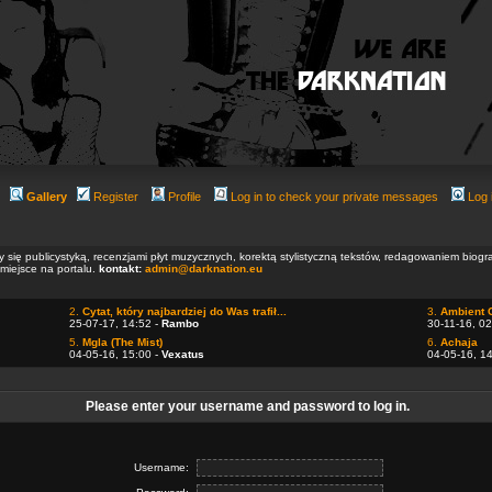
Gallery
Register
Profile
Log in to check your private messages
Log 
ły się publicystyką, recenzjami płyt muzycznych, korektą stylistyczną tekstów, redagowaniem biog
 miejsce na portalu.
kontakt:
admin@darknation.eu
2.
Cytat, który najbardziej do Was trafił...
3.
Ambient 
25-07-17, 14:52 -
Rambo
30-11-16, 02
5.
Mgla (The Mist)
6.
Achaja
04-05-16, 15:00 -
Vexatus
04-05-16, 1
Please enter your username and password to log in.
Username: