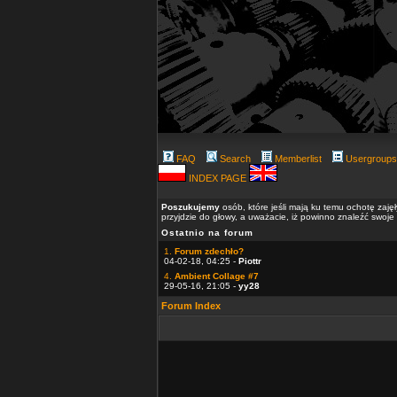
FAQ
Search
Memberlist
Usergroups
INDEX PAGE
Poszukujemy
osób, które jeśli mają ku temu ochotę zaję
przyjdzie do głowy, a uważacie, iż powinno znaleźć swoje
Ostatnio na forum
1.
Forum zdechło?
04-02-18, 04:25 -
Piottr
4.
Ambient Collage #7
29-05-16, 21:05 -
yy28
Forum Index