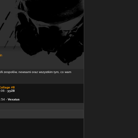
in
rafii zespołów, newsami oraz wszystkim tym, co wam
Collage #8
:06 -
yy28
4:54 -
Vexatus