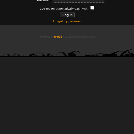
Password:
Log me on automatically each visit:
I forgot my password
Powered by
phpBB
© 2001, 2005 phpBB Group