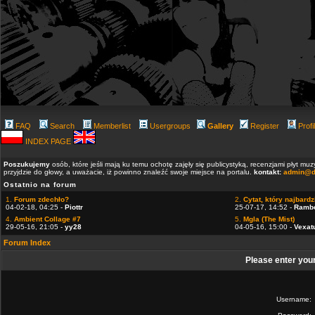
FAQ
Search
Memberlist
Usergroups
Gallery
Register
Profi
INDEX PAGE
Poszukujemy
osób, które jeśli mają ku temu ochotę zajęły się publicystyką, recenzjami płyt m
przyjdzie do głowy, a uważacie, iż powinno znaleźć swoje miejsce na portalu.
kontakt:
admin@d
Ostatnio na forum
1.
Forum zdechło?
2.
Cytat, który najbardzi
04-02-18, 04:25 -
Piottr
25-07-17, 14:52 -
Ramb
4.
Ambient Collage #7
5.
Mgla (The Mist)
29-05-16, 21:05 -
yy28
04-05-16, 15:00 -
Vexat
Forum Index
Please enter you
Username: