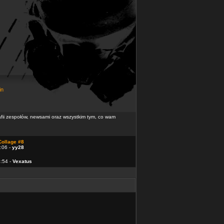
in
rafii zespołów, newsami oraz wszystkim tym, co wam
Collage #8
:06 -
yy28
4:54 -
Vexatus