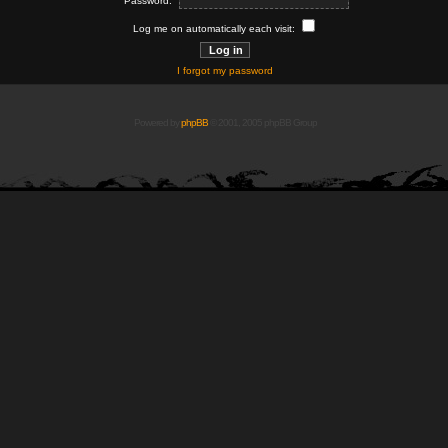
Password:
Log me on automatically each visit:
I forgot my password
Powered by
phpBB
© 2001, 2005 phpBB Group