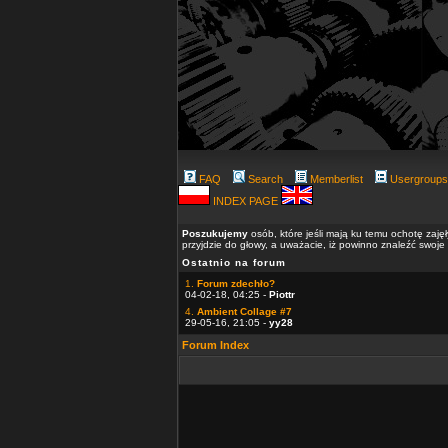
FAQ
Search
Memberlist
Usergroups
INDEX PAGE
Poszukujemy
osób, które jeśli mają ku temu ochotę zaję
przyjdzie do głowy, a uważacie, iż powinno znaleźć swoje
Ostatnio na forum
1.
Forum zdechło?
04-02-18, 04:25 -
Piottr
4.
Ambient Collage #7
29-05-16, 21:05 -
yy28
Forum Index