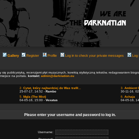
Gallery
Register
Profile
Log in to check your private messages
Log 
ły się publicystyką, recenzjami płyt muzycznych, korektą stylistyczną tekstów, redagowaniem biog
 miejsce na portalu.
kontakt:
admin@darknation.eu
2.
Cytat, który najbardziej do Was trafił...
3.
Ambient 
25-07-17, 14:52 -
Rambo
30-11-16, 02
5.
Mgla (The Mist)
6.
Achaja
04-05-16, 15:00 -
Vexatus
04-05-16, 1
Please enter your username and password to log in.
Username: