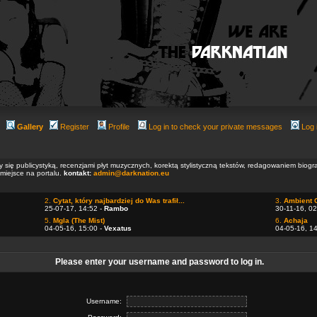
Gallery
Register
Profile
Log in to check your private messages
Log 
ły się publicystyką, recenzjami płyt muzycznych, korektą stylistyczną tekstów, redagowaniem biog
 miejsce na portalu.
kontakt:
admin@darknation.eu
2.
Cytat, który najbardziej do Was trafił...
3.
Ambient 
25-07-17, 14:52 -
Rambo
30-11-16, 02
5.
Mgla (The Mist)
6.
Achaja
04-05-16, 15:00 -
Vexatus
04-05-16, 1
Please enter your username and password to log in.
Username: