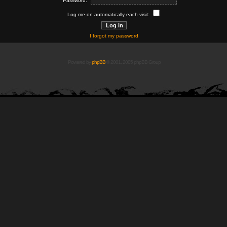
Password:
Log me on automatically each visit:
I forgot my password
Powered by
phpBB
© 2001, 2005 phpBB Group