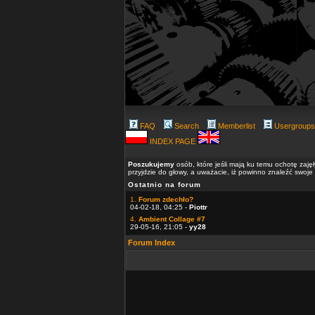
FAQ
Search
Memberlist
Usergroups
INDEX PAGE
Poszukujemy
osób, które jeśli mają ku temu ochotę zaję
przyjdzie do głowy, a uważacie, iż powinno znaleźć swoje
Ostatnio na forum
1.
Forum zdechło?
04-02-18, 04:25 -
Piottr
4.
Ambient Collage #7
29-05-16, 21:05 -
yy28
Forum Index