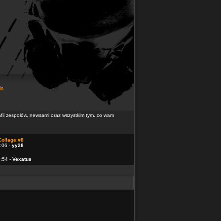
in
rafii zespołów, newsami oraz wszystkim tym, co wam
Collage #8
:06 -
yy28
4:54 -
Vexatus