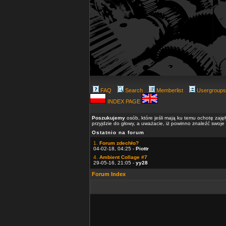
FAQ
Search
Memberlist
Usergroups
INDEX PAGE
Poszukujemy
osób, które jeśli mają ku temu ochotę zaję
przyjdzie do głowy, a uważacie, iż powinno znaleźć swoje
Ostatnio na forum
1.
Forum zdechło?
04-02-18, 04:25 -
Piottr
4.
Ambient Collage #7
29-05-16, 21:05 -
yy28
Forum Index