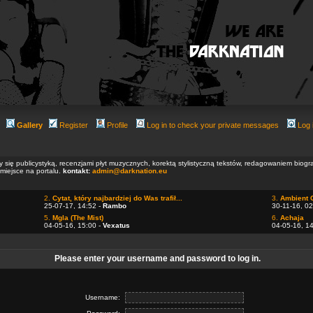
Gallery
Register
Profile
Log in to check your private messages
Log 
ły się publicystyką, recenzjami płyt muzycznych, korektą stylistyczną tekstów, redagowaniem biog
 miejsce na portalu.
kontakt:
admin@darknation.eu
2.
Cytat, który najbardziej do Was trafił...
3.
Ambient 
25-07-17, 14:52 -
Rambo
30-11-16, 02
5.
Mgla (The Mist)
6.
Achaja
04-05-16, 15:00 -
Vexatus
04-05-16, 1
Please enter your username and password to log in.
Username: