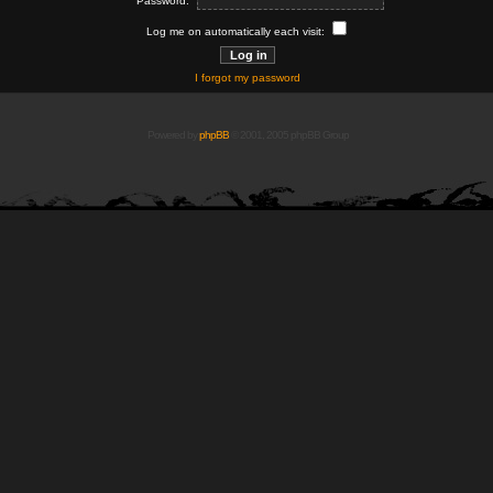
Password:
Log me on automatically each visit:
I forgot my password
Powered by
phpBB
© 2001, 2005 phpBB Group