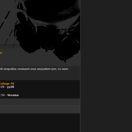
in
rafii zespołów, newsami oraz wszystkim tym, co wam
Collage #8
:06 -
yy28
4:54 -
Vexatus