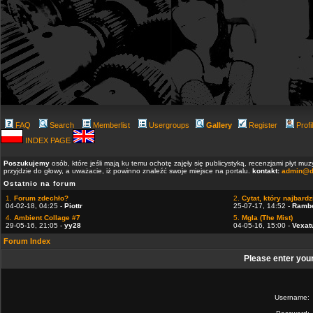
FAQ
Search
Memberlist
Usergroups
Gallery
Register
Profi
INDEX PAGE
Poszukujemy
osób, które jeśli mają ku temu ochotę zajęły się publicystyką, recenzjami płyt m
przyjdzie do głowy, a uważacie, iż powinno znaleźć swoje miejsce na portalu.
kontakt:
admin@d
Ostatnio na forum
1.
Forum zdechło?
2.
Cytat, który najbardzi
04-02-18, 04:25 -
Piottr
25-07-17, 14:52 -
Ramb
4.
Ambient Collage #7
5.
Mgla (The Mist)
29-05-16, 21:05 -
yy28
04-05-16, 15:00 -
Vexat
Forum Index
Please enter you
Username: