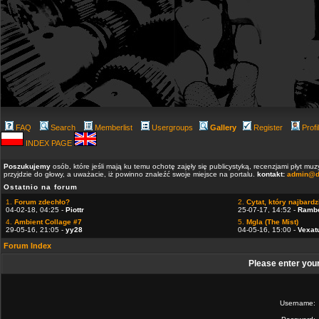
FAQ
Search
Memberlist
Usergroups
Gallery
Register
Profi
INDEX PAGE
Poszukujemy
osób, które jeśli mają ku temu ochotę zajęły się publicystyką, recenzjami płyt m
przyjdzie do głowy, a uważacie, iż powinno znaleźć swoje miejsce na portalu.
kontakt:
admin@d
Ostatnio na forum
1.
Forum zdechło?
2.
Cytat, który najbardzi
04-02-18, 04:25 -
Piottr
25-07-17, 14:52 -
Ramb
4.
Ambient Collage #7
5.
Mgla (The Mist)
29-05-16, 21:05 -
yy28
04-05-16, 15:00 -
Vexat
Forum Index
Please enter you
Username: