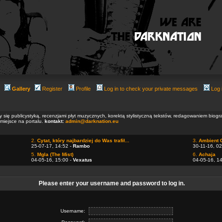
Gallery
Register
Profile
Log in to check your private messages
Log 
ły się publicystyką, recenzjami płyt muzycznych, korektą stylistyczną tekstów, redagowaniem biog
 miejsce na portalu.
kontakt:
admin@darknation.eu
2.
Cytat, który najbardziej do Was trafił...
3.
Ambient 
25-07-17, 14:52 -
Rambo
30-11-16, 02
5.
Mgla (The Mist)
6.
Achaja
04-05-16, 15:00 -
Vexatus
04-05-16, 1
Please enter your username and password to log in.
Username: