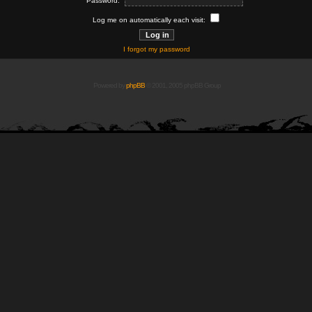
Password:
Log me on automatically each visit:
I forgot my password
Powered by
phpBB
© 2001, 2005 phpBB Group