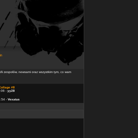
in
rafii zespołów, newsami oraz wszystkim tym, co wam
Collage #8
:06 -
yy28
4:54 -
Vexatus