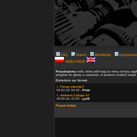
FAQ
Search
Memberlist
Usergroups
INDEX PAGE
Poszukujemy
osób, które jeśli mają ku temu ochotę zaję
przyjdzie do głowy, a uważacie, iż powinno znaleźć swoje
Ostatnio na forum
1.
Forum zdechło?
04-02-18, 04:25 -
Piottr
4.
Ambient Collage #7
29-05-16, 21:05 -
yy28
Forum Index