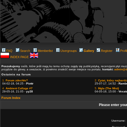
FAQ
Search
Memberlist
Usergroups
Gallery
Register
Profi
INDEX PAGE
Poszukujemy
osób, które jeśli mają ku temu ochotę zajęły się publicystyką, recenzjami płyt m
przyjdzie do głowy, a uważacie, iż powinno znaleźć swoje miejsce na portalu.
kontakt:
admin@d
Ostatnio na forum
1.
Forum zdechło?
2.
Cytat, który najbardzi
04-02-18, 04:25 -
Piottr
25-07-17, 14:52 -
Ramb
4.
Ambient Collage #7
5.
Mgla (The Mist)
29-05-16, 21:05 -
yy28
04-05-16, 15:00 -
Vexat
Forum Index
Please enter you
Username: