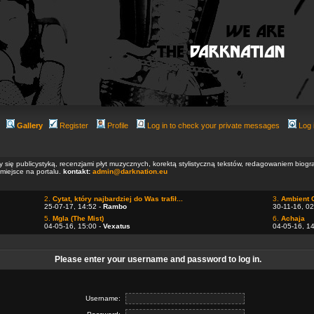
Gallery
Register
Profile
Log in to check your private messages
Log 
ły się publicystyką, recenzjami płyt muzycznych, korektą stylistyczną tekstów, redagowaniem biog
 miejsce na portalu.
kontakt:
admin@darknation.eu
2.
Cytat, który najbardziej do Was trafił...
3.
Ambient 
25-07-17, 14:52 -
Rambo
30-11-16, 02
5.
Mgla (The Mist)
6.
Achaja
04-05-16, 15:00 -
Vexatus
04-05-16, 1
Please enter your username and password to log in.
Username: