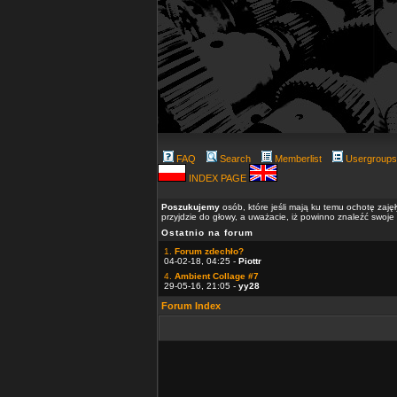
FAQ
Search
Memberlist
Usergroups
INDEX PAGE
Poszukujemy
osób, które jeśli mają ku temu ochotę zaję
przyjdzie do głowy, a uważacie, iż powinno znaleźć swoje
Ostatnio na forum
1.
Forum zdechło?
04-02-18, 04:25 -
Piottr
4.
Ambient Collage #7
29-05-16, 21:05 -
yy28
Forum Index