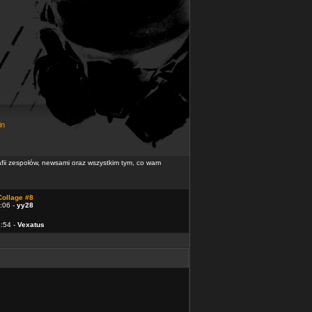
in
rafii zespołów, newsami oraz wszystkim tym, co wam
Collage #8
:06 -
yy28
4:54 -
Vexatus