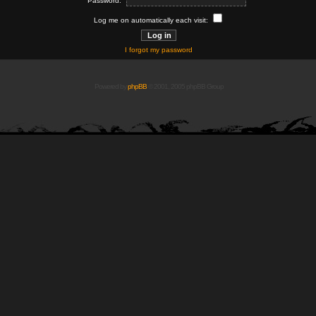
Password:
Log me on automatically each visit:
I forgot my password
Powered by
phpBB
© 2001, 2005 phpBB Group