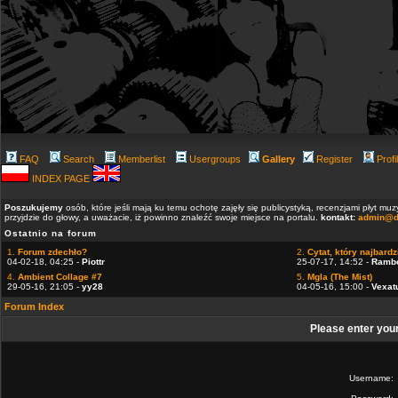
FAQ
Search
Memberlist
Usergroups
Gallery
Register
Profi
INDEX PAGE
Poszukujemy
osób, które jeśli mają ku temu ochotę zajęły się publicystyką, recenzjami płyt m
przyjdzie do głowy, a uważacie, iż powinno znaleźć swoje miejsce na portalu.
kontakt:
admin@d
Ostatnio na forum
1.
Forum zdechło?
2.
Cytat, który najbardzi
04-02-18, 04:25 -
Piottr
25-07-17, 14:52 -
Ramb
4.
Ambient Collage #7
5.
Mgla (The Mist)
29-05-16, 21:05 -
yy28
04-05-16, 15:00 -
Vexat
Forum Index
Please enter you
Username: