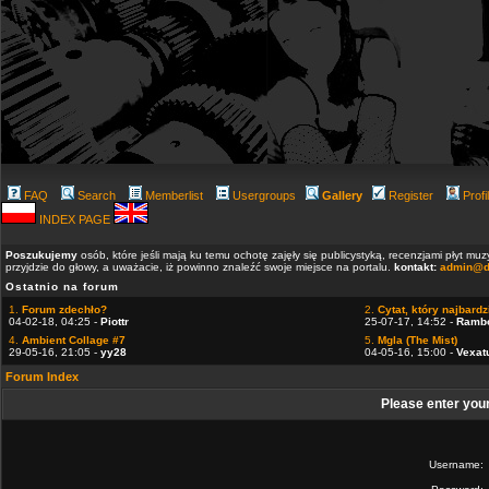
FAQ
Search
Memberlist
Usergroups
Gallery
Register
Profi
INDEX PAGE
Poszukujemy
osób, które jeśli mają ku temu ochotę zajęły się publicystyką, recenzjami płyt m
przyjdzie do głowy, a uważacie, iż powinno znaleźć swoje miejsce na portalu.
kontakt:
admin@d
Ostatnio na forum
1.
Forum zdechło?
2.
Cytat, który najbardzi
04-02-18, 04:25 -
Piottr
25-07-17, 14:52 -
Ramb
4.
Ambient Collage #7
5.
Mgla (The Mist)
29-05-16, 21:05 -
yy28
04-05-16, 15:00 -
Vexat
Forum Index
Please enter you
Username: