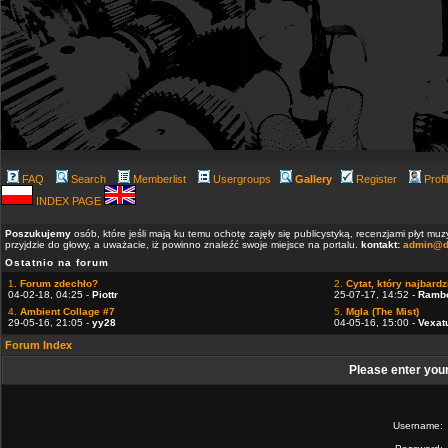
FAQ
Search
Memberlist
Usergroups
Gallery
Register
Profi
INDEX PAGE
Poszukujemy
osób, które jeśli mają ku temu ochotę zajęły się publicystyką, recenzjami płyt m
przyjdzie do głowy, a uważacie, iż powinno znaleźć swoje miejsce na portalu.
kontakt:
admin@d
Ostatnio na forum
1.
Forum zdechło?
2.
Cytat, który najbardzi
04-02-18, 04:25 -
Piottr
25-07-17, 14:52 -
Ramb
4.
Ambient Collage #7
5.
Mgla (The Mist)
29-05-16, 21:05 -
yy28
04-05-16, 15:00 -
Vexat
Forum Index
Please enter you
Username: