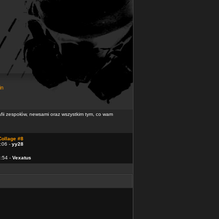
in
rafii zespołów, newsami oraz wszystkim tym, co wam
Collage #8
:06 -
yy28
4:54 -
Vexatus