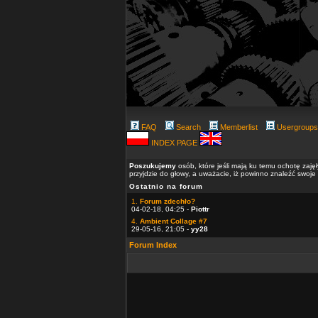
FAQ
Search
Memberlist
Usergroups
INDEX PAGE
Poszukujemy
osób, które jeśli mają ku temu ochotę zaję
przyjdzie do głowy, a uważacie, iż powinno znaleźć swoje
Ostatnio na forum
1.
Forum zdechło?
04-02-18, 04:25 -
Piottr
4.
Ambient Collage #7
29-05-16, 21:05 -
yy28
Forum Index