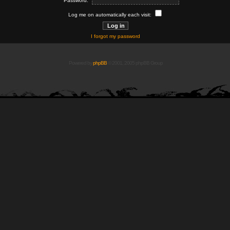
Password:
Log me on automatically each visit:
I forgot my password
Powered by
phpBB
© 2001, 2005 phpBB Group