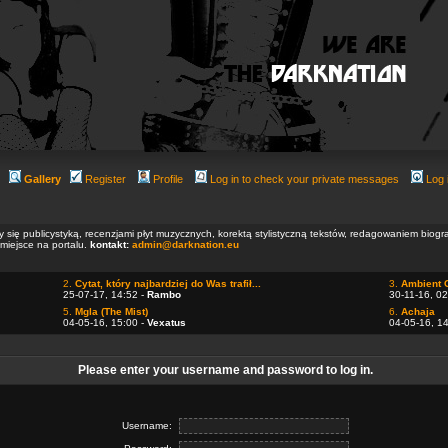
Gallery
Register
Profile
Log in to check your private messages
Log 
ły się publicystyką, recenzjami płyt muzycznych, korektą stylistyczną tekstów, redagowaniem biog
 miejsce na portalu.
kontakt:
admin@darknation.eu
2.
Cytat, który najbardziej do Was trafił...
3.
Ambient 
25-07-17, 14:52 -
Rambo
30-11-16, 02
5.
Mgla (The Mist)
6.
Achaja
04-05-16, 15:00 -
Vexatus
04-05-16, 1
Please enter your username and password to log in.
Username: