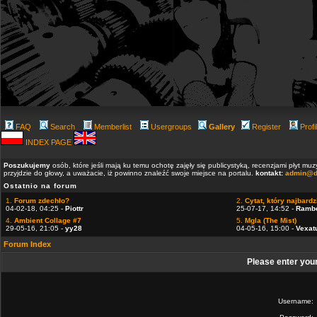
FAQ
Search
Memberlist
Usergroups
Gallery
Register
Profi
INDEX PAGE
Poszukujemy
osób, które jeśli mają ku temu ochotę zajęły się publicystyką, recenzjami płyt m
przyjdzie do głowy, a uważacie, iż powinno znaleźć swoje miejsce na portalu.
kontakt:
admin@d
Ostatnio na forum
1.
Forum zdechło?
2.
Cytat, który najbardzi
04-02-18, 04:25 -
Piottr
25-07-17, 14:52 -
Ramb
4.
Ambient Collage #7
5.
Mgla (The Mist)
29-05-16, 21:05 -
yy28
04-05-16, 15:00 -
Vexat
Forum Index
Please enter you
Username: