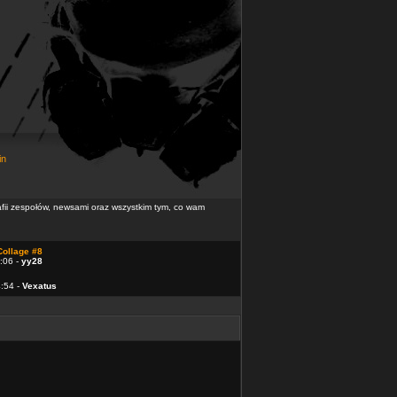
in
rafii zespołów, newsami oraz wszystkim tym, co wam
Collage #8
:06 -
yy28
4:54 -
Vexatus