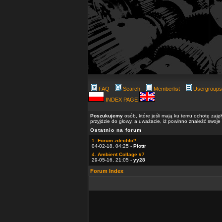
FAQ
Search
Memberlist
Usergroups
INDEX PAGE
Poszukujemy
osób, które jeśli mają ku temu ochotę zaję
przyjdzie do głowy, a uważacie, iż powinno znaleźć swoje
Ostatnio na forum
1.
Forum zdechło?
04-02-18, 04:25 -
Piottr
4.
Ambient Collage #7
29-05-16, 21:05 -
yy28
Forum Index