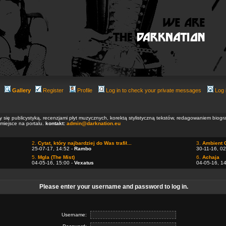
Gallery
Register
Profile
Log in to check your private messages
Log 
ły się publicystyką, recenzjami płyt muzycznych, korektą stylistyczną tekstów, redagowaniem biog
 miejsce na portalu.
kontakt:
admin@darknation.eu
2.
Cytat, który najbardziej do Was trafił...
3.
Ambient 
25-07-17, 14:52 -
Rambo
30-11-16, 02
5.
Mgla (The Mist)
6.
Achaja
04-05-16, 15:00 -
Vexatus
04-05-16, 1
Please enter your username and password to log in.
Username: