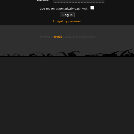
Password:
Log me on automatically each visit:
I forgot my password
Powered by
phpBB
© 2001, 2005 phpBB Group