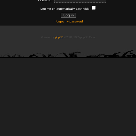
Password:
Log me on automatically each visit:
I forgot my password
Powered by
phpBB
© 2001, 2005 phpBB Group