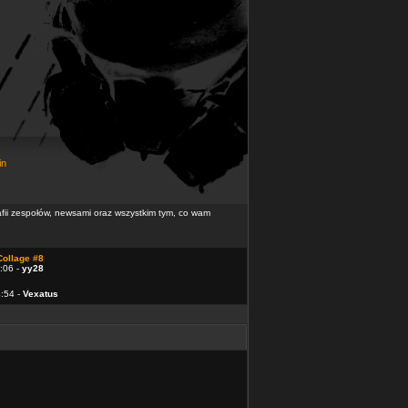
in
rafii zespołów, newsami oraz wszystkim tym, co wam
Collage #8
:06 -
yy28
4:54 -
Vexatus