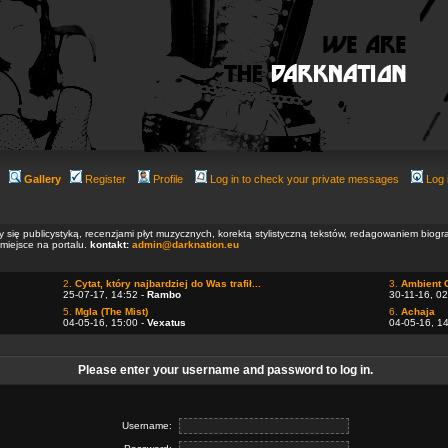
Gallery
Register
Profile
Log in to check your private messages
Log 
ły się publicystyką, recenzjami płyt muzycznych, korektą stylistyczną tekstów, redagowaniem biog
 miejsce na portalu.
kontakt:
admin@darknation.eu
2.
Cytat, który najbardziej do Was trafił...
3.
Ambient 
25-07-17, 14:52 -
Rambo
30-11-16, 02
5.
Mgla (The Mist)
6.
Achaja
04-05-16, 15:00 -
Vexatus
04-05-16, 1
Please enter your username and password to log in.
Username: