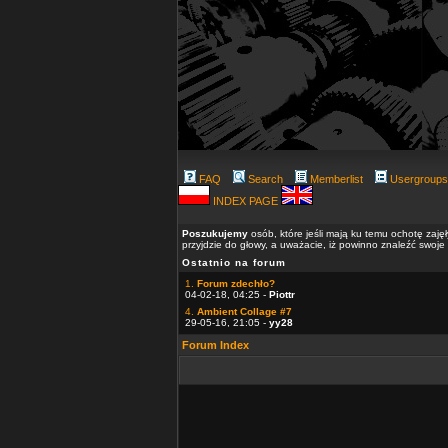
FAQ
Search
Memberlist
Usergroups
INDEX PAGE
Poszukujemy
osób, które jeśli mają ku temu ochotę zaję
przyjdzie do głowy, a uważacie, iż powinno znaleźć swoje
Ostatnio na forum
1.
Forum zdechło?
04-02-18, 04:25 -
Piottr
4.
Ambient Collage #7
29-05-16, 21:05 -
yy28
Forum Index