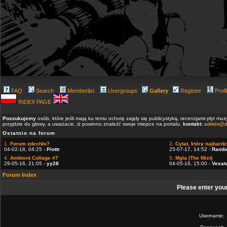
FAQ
Search
Memberlist
Usergroups
Gallery
Register
Profi
INDEX PAGE
Poszukujemy
osób, które jeśli mają ku temu ochotę zajęły się publicystyką, recenzjami płyt m
przyjdzie do głowy, a uważacie, iż powinno znaleźć swoje miejsce na portalu.
kontakt:
admin@d
Ostatnio na forum
1.
Forum zdechło?
2.
Cytat, który najbardzi
04-02-18, 04:25 -
Piottr
25-07-17, 14:52 -
Ramb
4.
Ambient Collage #7
5.
Mgla (The Mist)
29-05-16, 21:05 -
yy28
04-05-16, 15:00 -
Vexat
Forum Index
Please enter you
Username: