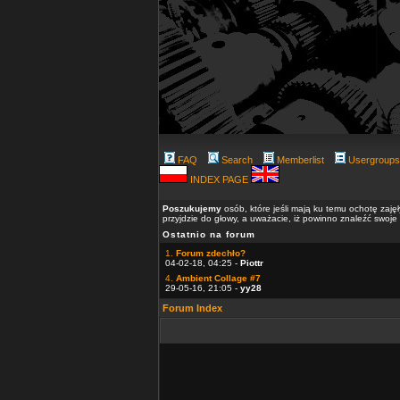
FAQ
Search
Memberlist
Usergroups
INDEX PAGE
Poszukujemy
osób, które jeśli mają ku temu ochotę zaję
przyjdzie do głowy, a uważacie, iż powinno znaleźć swoje
Ostatnio na forum
1.
Forum zdechło?
04-02-18, 04:25 -
Piottr
4.
Ambient Collage #7
29-05-16, 21:05 -
yy28
Forum Index