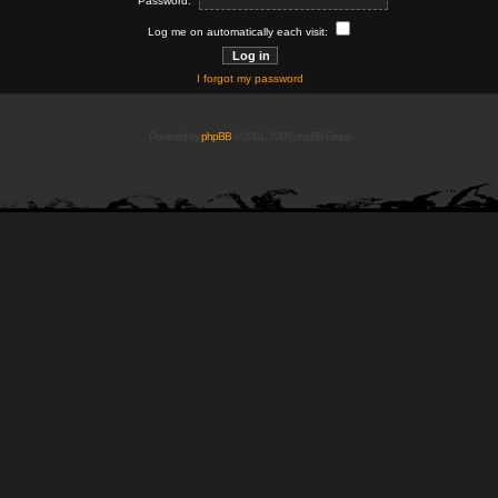
Password:
Log me on automatically each visit:
I forgot my password
Powered by
phpBB
© 2001, 2005 phpBB Group