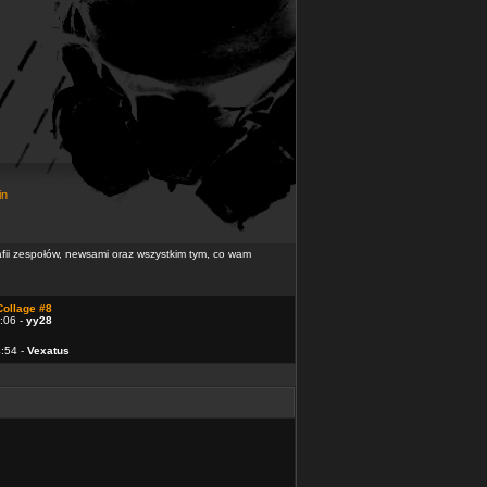
in
rafii zespołów, newsami oraz wszystkim tym, co wam
Collage #8
:06 -
yy28
4:54 -
Vexatus