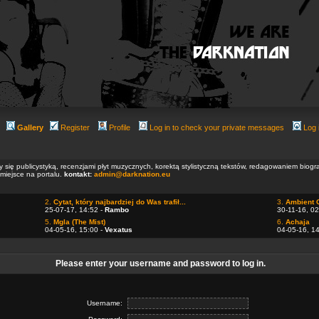
Gallery
Register
Profile
Log in to check your private messages
Log 
ły się publicystyką, recenzjami płyt muzycznych, korektą stylistyczną tekstów, redagowaniem biog
 miejsce na portalu.
kontakt:
admin@darknation.eu
2.
Cytat, który najbardziej do Was trafił...
3.
Ambient 
25-07-17, 14:52 -
Rambo
30-11-16, 02
5.
Mgla (The Mist)
6.
Achaja
04-05-16, 15:00 -
Vexatus
04-05-16, 1
Please enter your username and password to log in.
Username: