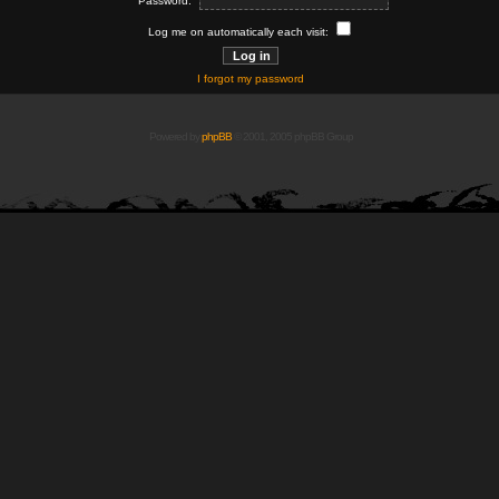
Password:
Log me on automatically each visit:
I forgot my password
Powered by
phpBB
© 2001, 2005 phpBB Group