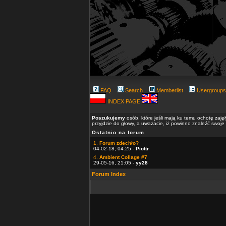
FAQ
Search
Memberlist
Usergroups
INDEX PAGE
Poszukujemy
osób, które jeśli mają ku temu ochotę zaję
przyjdzie do głowy, a uważacie, iż powinno znaleźć swoje
Ostatnio na forum
1.
Forum zdechło?
04-02-18, 04:25 -
Piottr
4.
Ambient Collage #7
29-05-16, 21:05 -
yy28
Forum Index