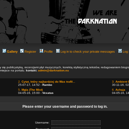
Gallery
Register
Profile
Log in to check your private messages
Log 
ły się publicystyką, recenzjami płyt muzycznych, korektą stylistyczną tekstów, redagowaniem biog
 miejsce na portalu.
kontakt:
admin@darknation.eu
2.
Cytat, który najbardziej do Was trafił...
3.
Ambient 
25-07-17, 14:52 -
Rambo
30-11-16, 02
5.
Mgla (The Mist)
6.
Achaja
04-05-16, 15:00 -
Vexatus
04-05-16, 1
Please enter your username and password to log in.
Username: