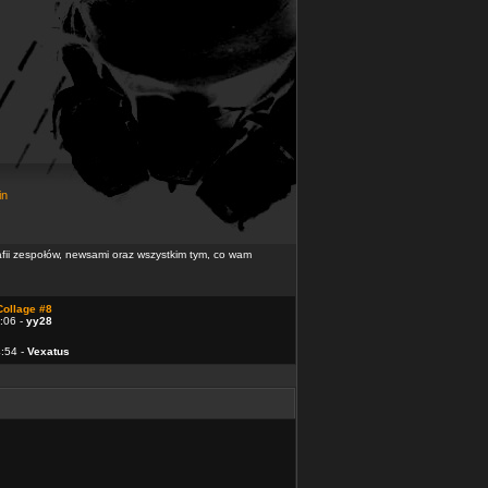
in
rafii zespołów, newsami oraz wszystkim tym, co wam
Collage #8
:06 -
yy28
4:54 -
Vexatus