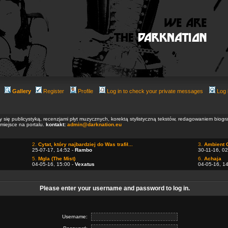
Gallery
Register
Profile
Log in to check your private messages
Log 
ły się publicystyką, recenzjami płyt muzycznych, korektą stylistyczną tekstów, redagowaniem biog
 miejsce na portalu.
kontakt:
admin@darknation.eu
2.
Cytat, który najbardziej do Was trafił...
3.
Ambient 
25-07-17, 14:52 -
Rambo
30-11-16, 02
5.
Mgla (The Mist)
6.
Achaja
04-05-16, 15:00 -
Vexatus
04-05-16, 1
Please enter your username and password to log in.
Username: