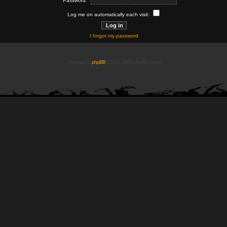
Password:
Log me on automatically each visit:
I forgot my password
Powered by
phpBB
© 2001, 2005 phpBB Group