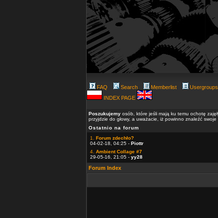
FAQ
Search
Memberlist
Usergroups
INDEX PAGE
Poszukujemy
osób, które jeśli mają ku temu ochotę zaję
przyjdzie do głowy, a uważacie, iż powinno znaleźć swoje
Ostatnio na forum
1.
Forum zdechło?
04-02-18, 04:25 -
Piottr
4.
Ambient Collage #7
29-05-16, 21:05 -
yy28
Forum Index