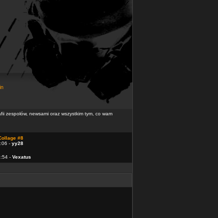
in
rafii zespołów, newsami oraz wszystkim tym, co wam
Collage #8
:06 -
yy28
4:54 -
Vexatus