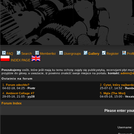
FAQ
Search
Memberlist
Usergroups
Gallery
Register
Profi
INDEX PAGE
Poszukujemy
osób, które jeśli mają ku temu ochotę zajęły się publicystyką, recenzjami płyt m
przyjdzie do głowy, a uważacie, iż powinno znaleźć swoje miejsce na portalu.
kontakt:
admin@d
Ostatnio na forum
1.
Forum zdechło?
2.
Cytat, który najbardzi
04-02-18, 04:25 -
Piottr
25-07-17, 14:52 -
Ramb
4.
Ambient Collage #7
5.
Mgla (The Mist)
29-05-16, 21:05 -
yy28
04-05-16, 15:00 -
Vexat
Forum Index
Please enter you
Username: