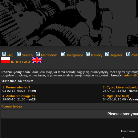
FAQ
Search
Memberlist
Usergroups
Gallery
Register
Profi
INDEX PAGE
Poszukujemy
osób, które jeśli mają ku temu ochotę zajęły się publicystyką, recenzjami płyt m
przyjdzie do głowy, a uważacie, iż powinno znaleźć swoje miejsce na portalu.
kontakt:
admin@d
Ostatnio na forum
1.
Forum zdechło?
2.
Cytat, który najbardzi
04-02-18, 04:25 -
Piottr
25-07-17, 14:52 -
Ramb
4.
Ambient Collage #7
5.
Mgla (The Mist)
29-05-16, 21:05 -
yy28
04-05-16, 15:00 -
Vexat
Forum Index
Please enter you
Username: