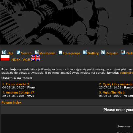
FAQ
Search
Memberlist
Usergroups
Gallery
Register
Profi
INDEX PAGE
Poszukujemy
osób, które jeśli mają ku temu ochotę zajęły się publicystyką, recenzjami płyt m
przyjdzie do głowy, a uważacie, iż powinno znaleźć swoje miejsce na portalu.
kontakt:
admin@d
Ostatnio na forum
1.
Forum zdechło?
2.
Cytat, który najbardzi
04-02-18, 04:25 -
Piottr
25-07-17, 14:52 -
Ramb
4.
Ambient Collage #7
5.
Mgla (The Mist)
29-05-16, 21:05 -
yy28
04-05-16, 15:00 -
Vexat
Forum Index
Please enter you
Username: