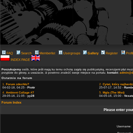
FAQ
Search
Memberlist
Usergroups
Gallery
Register
Profi
INDEX PAGE
Poszukujemy
osób, które jeśli mają ku temu ochotę zajęły się publicystyką, recenzjami płyt m
przyjdzie do głowy, a uważacie, iż powinno znaleźć swoje miejsce na portalu.
kontakt:
admin@d
Ostatnio na forum
1.
Forum zdechło?
2.
Cytat, który najbardzi
04-02-18, 04:25 -
Piottr
25-07-17, 14:52 -
Ramb
4.
Ambient Collage #7
5.
Mgla (The Mist)
29-05-16, 21:05 -
yy28
04-05-16, 15:00 -
Vexat
Forum Index
Please enter you
Username: