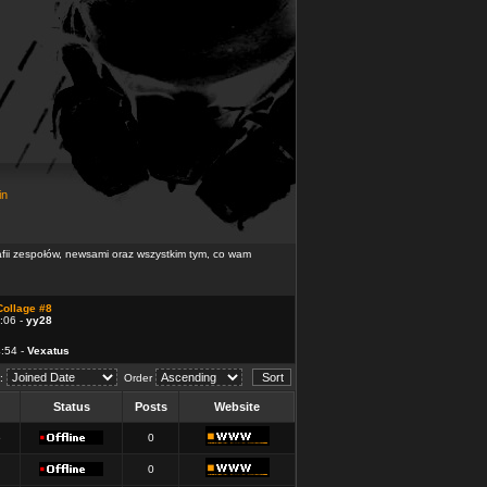
in
rafii zespołów, newsami oraz wszystkim tym, co wam
Collage #8
:06 -
yy28
4:54 -
Vexatus
d:
Order
Status
Posts
Website
5
0
0