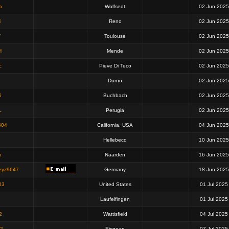
a
Wolfsedt
02 Jun 2025
i
Reno
02 Jun 2025
T
Toulouse
02 Jun 2025
H
Mende
02 Jun 2025
c
Pieve Di Teco
02 Jun 2025
Durno
02 Jun 2025
6
Buchbach
02 Jun 2025
L
Perugia
02 Jun 2025
604
California, USA
04 Jun 2025
Hellebecq
10 Jun 2025
o
Naarden
16 Jun 2025
eyz9647
Germany
18 Jun 2025
03
United States
01 Jul 2025
Laufelfingen
01 Jul 2025
2
Wattisfield
04 Jul 2025
2
Eisgean
07 Jul 2025