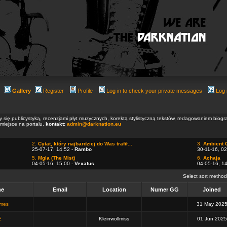
Gallery
Register
Profile
Log in to check your private messages
Log 
ły się publicystyką, recenzjami płyt muzycznych, korektą stylistyczną tekstów, redagowaniem biog
 miejsce na portalu.
kontakt:
admin@darknation.eu
2.
Cytat, który najbardziej do Was trafił...
3.
Ambient 
25-07-17, 14:52 -
Rambo
30-11-16, 02
5.
Mgla (The Mist)
6.
Achaja
04-05-16, 15:00 -
Vexatus
04-05-16, 1
Select sort metho
me
Email
Location
Numer GG
Joined
omes
31 May 202
E
Kleinwollmiss
01 Jun 2025