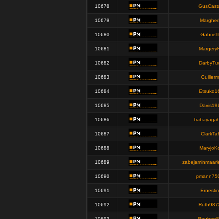
10678
GusCast
10679
Margher
10680
Gabriel
10681
Margery
10682
DarbyTu
10683
Guillerm
10684
Etsuko1
10685
Davis19
10686
babayaga
10687
ClarkTaf
10688
MaryjoK
10689
zabejaminmaarl
10690
pmann75
10691
Ernestin
10692
Ruth987
10693
Reuben8