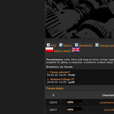
FAQ
Search
Memberlist
Usergroups
INDEX PAGE
Poszukujemy
osób, które jeśli mają ku temu ochotę zaję
przyjdzie do głowy, a uważacie, iż powinno znaleźć swoje
Ostatnio na forum
1.
Forum zdechło?
04-02-18, 04:25 -
Piottr
4.
Ambient Collage #7
29-05-16, 21:05 -
yy28
Forum Index
#
Userna
10676
graddingh
10677
Syreeta