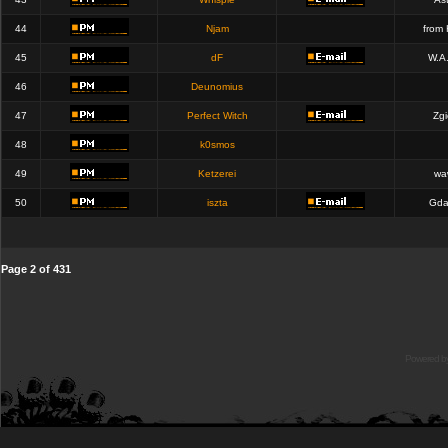
44
Njam
from
45
dF
W.A
46
Deunomius
47
Perfect Witch
Zgi
48
k0smos
49
Ketzerei
wa
50
iszta
Gda
Page
2
of
431
Powered b