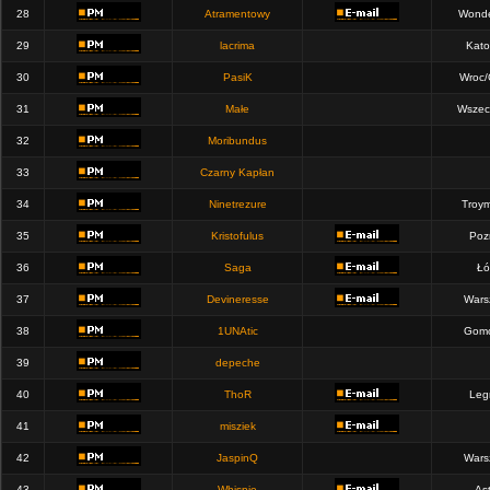
28
Atramentowy
Wonde
29
lacrima
Kato
30
PasiK
Wroc/
31
Małe
Wszec
32
Moribundus
33
Czarny Kapłan
34
Ninetrezure
Troym
35
Kristofulus
Poz
36
Saga
Łó
37
Devineresse
Wars
38
1UNAtic
Gomo
39
depeche
40
ThoR
Leg
41
misziek
42
JaspinQ
Wars
43
Whispie
Ast