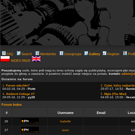
FAQ
Search
Memberlist
Usergroups
Gallery
Register
Profi
INDEX PAGE
Poszukujemy
osób, które jeśli mają ku temu ochotę zajęły się publicystyką, recenzjami płyt m
przyjdzie do głowy, a uważacie, iż powinno znaleźć swoje miejsce na portalu.
kontakt:
admin@d
Ostatnio na forum
1.
Forum zdechło?
2.
Cytat, który najbardzi
04-02-18, 04:25 -
Piottr
25-07-17, 14:52 -
Ramb
4.
Ambient Collage #7
5.
Mgla (The Mist)
29-05-16, 21:05 -
yy28
04-05-16, 15:00 -
Vexat
Forum Index
#
Username
Email
Loca
26
Isabelle
ast
27
aven
Łó