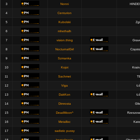
3
Nonni
HINDE
4
Centurion
5
Kubolski
Zgi
6
mhethalh
7
vision.thing
Grav
8
NocturnalGirl
Częst
9
Szmanka
10
Kojot
Krain
11
Sachmet
T
12
Viga
Łó
13
DakKon
Łó
14
Dimrosta
Gli
15
DeadMoon^
Rzeszow
16
Metallixc
Kato
17
sadistic pussy
18
krystalizacja
Olsztyn /