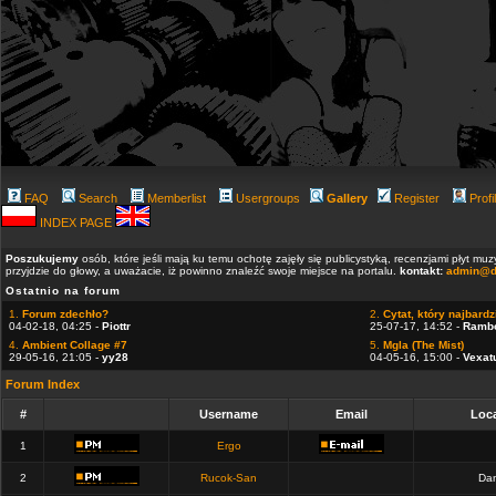
FAQ
Search
Memberlist
Usergroups
Gallery
Register
Profi
INDEX PAGE
Poszukujemy
osób, które jeśli mają ku temu ochotę zajęły się publicystyką, recenzjami płyt m
przyjdzie do głowy, a uważacie, iż powinno znaleźć swoje miejsce na portalu.
kontakt:
admin@d
Ostatnio na forum
1.
Forum zdechło?
2.
Cytat, który najbardzi
04-02-18, 04:25 -
Piottr
25-07-17, 14:52 -
Ramb
4.
Ambient Collage #7
5.
Mgla (The Mist)
29-05-16, 21:05 -
yy28
04-05-16, 15:00 -
Vexat
Forum Index
#
Username
Email
Loca
1
Ergo
2
Rucok-San
Dan