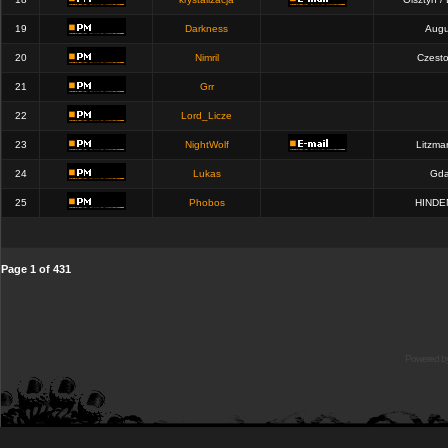
19
Darkness
Augu
20
Nimril
Czest
21
Grr
22
Lord_Licze
23
NightWolf
Litzma
24
Lukas
Gda
25
Phobos
HINDE
Page
1
of
431
Powered b