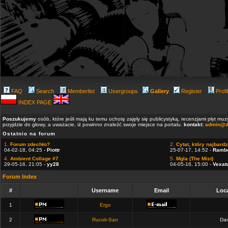
FAQ
Search
Memberlist
Usergroups
Gallery
Register
Profi
INDEX PAGE
Poszukujemy
osób, które jeśli mają ku temu ochotę zajęły się publicystyką, recenzjami płyt m
przyjdzie do głowy, a uważacie, iż powinno znaleźć swoje miejsce na portalu.
kontakt:
admin@d
Ostatnio na forum
1.
Forum zdechło?
2.
Cytat, który najbardzi
04-02-18, 04:25 -
Piottr
25-07-17, 14:52 -
Ramb
4.
Ambient Collage #7
5.
Mgla (The Mist)
29-05-16, 21:05 -
yy28
04-05-16, 15:00 -
Vexat
Forum Index
#
Username
Email
Loca
1
Ergo
2
Rucok-San
Dan