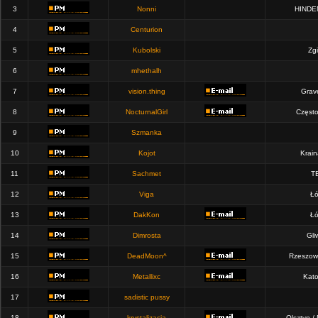
3
Nonni
HINDE
4
Centurion
5
Kubolski
Zgi
6
mhethalh
7
vision.thing
Grav
8
NocturnalGirl
Częst
9
Szmanka
10
Kojot
Krain
11
Sachmet
T
12
Viga
Łó
13
DakKon
Łó
14
Dimrosta
Gli
15
DeadMoon^
Rzeszow
16
Metallixc
Kato
17
sadistic pussy
18
krystalizacja
Olsztyn /