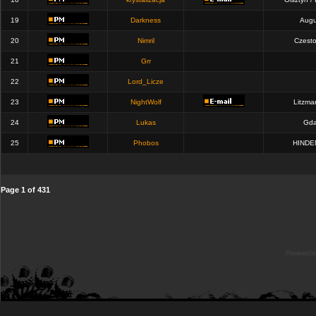
19
Darkness
Augu
20
Nimril
Czest
21
Grr
22
Lord_Licze
23
NightWolf
Litzma
24
Lukas
Gda
25
Phobos
HINDE
Page
1
of
431
Powered b