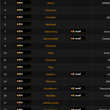
3
Nonni
HINDE
4
Centurion
5
Kubolski
Zgi
6
mhethalh
7
vision.thing
Grav
8
NocturnalGirl
Częst
9
Szmanka
10
Kojot
Krain
11
Sachmet
T
12
Viga
Łó
13
DakKon
Łó
14
Dimrosta
Gli
15
DeadMoon^
Rzeszow
16
Metallixc
Kato
17
sadistic pussy
18
krystalizacja
Olsztyn /