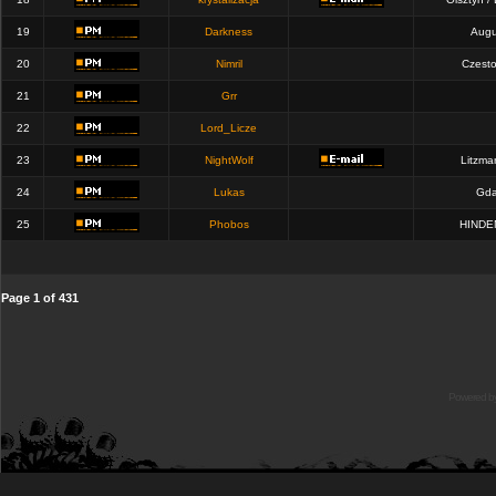
19
Darkness
Augu
20
Nimril
Czest
21
Grr
22
Lord_Licze
23
NightWolf
Litzma
24
Lukas
Gda
25
Phobos
HINDE
Page
1
of
431
Powered b