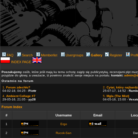
FAQ
Search
Memberlist
Usergroups
Gallery
Register
Profi
INDEX PAGE
Poszukujemy
osób, które jeśli mają ku temu ochotę zajęły się publicystyką, recenzjami płyt m
przyjdzie do głowy, a uważacie, iż powinno znaleźć swoje miejsce na portalu.
kontakt:
admin@d
Ostatnio na forum
1.
Forum zdechło?
2.
Cytat, który najbardzi
04-02-18, 04:25 -
Piottr
25-07-17, 14:52 -
Ramb
4.
Ambient Collage #7
5.
Mgla (The Mist)
29-05-16, 21:05 -
yy28
04-05-16, 15:00 -
Vexat
Forum Index
#
Username
Email
Loca
1
Ergo
2
Rucok-San
Dan