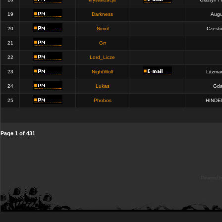
19
Darkness
Augu
20
Nimril
Czest
21
Grr
22
Lord_Licze
23
NightWolf
Litzma
24
Lukas
Gda
25
Phobos
HINDE
Page
1
of
431
Powered b