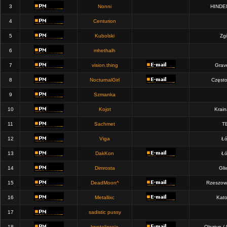
3
Nonni
HINDE
4
Centurion
5
Kubolski
Zgi
6
mhethalh
7
vision.thing
Grav
8
NocturnalGirl
Częst
9
Szmanka
10
Kojot
Krain
11
Sachmet
T
12
Viga
Łó
13
DakKon
Łó
14
Dimrosta
Gli
15
DeadMoon^
Rzeszow
16
Metallixc
Kato
17
sadistic pussy
18
krystalizacja
Olsztyn /