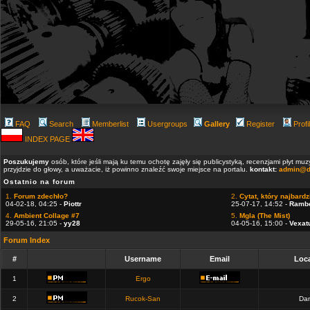
FAQ
Search
Memberlist
Usergroups
Gallery
Register
Profi
INDEX PAGE
Poszukujemy
osób, które jeśli mają ku temu ochotę zajęły się publicystyką, recenzjami płyt m
przyjdzie do głowy, a uważacie, iż powinno znaleźć swoje miejsce na portalu.
kontakt:
admin@d
Ostatnio na forum
1.
Forum zdechło?
2.
Cytat, który najbardzi
04-02-18, 04:25 -
Piottr
25-07-17, 14:52 -
Ramb
4.
Ambient Collage #7
5.
Mgla (The Mist)
29-05-16, 21:05 -
yy28
04-05-16, 15:00 -
Vexat
Forum Index
#
Username
Email
Loca
1
Ergo
2
Rucok-San
Dan