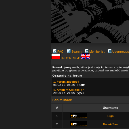
FAQ
Search
Memberlist
Usergroups
INDEX PAGE
Poszukujemy
osób, które jeśli mają ku temu ochotę zaję
przyjdzie do głowy, a uważacie, iż powinno znaleźć swoje
Ostatnio na forum
1.
Forum zdechło?
04-02-18, 04:25 -
Piottr
4.
Ambient Collage #7
29-05-16, 21:05 -
yy28
Forum Index
#
Username
1
Ergo
2
Rucok-San