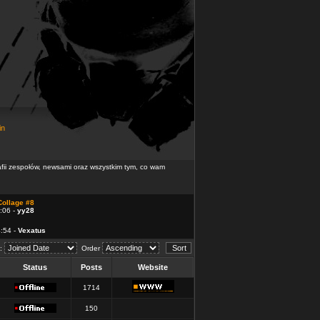
in
rafii zespołów, newsami oraz wszystkim tym, co wam
Collage #8
:06 -
yy28
4:54 -
Vexatus
d:
Order
Status
Posts
Website
1714
150