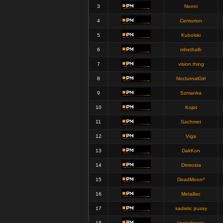
3
Nonni
4
Centurion
5
Kubolski
6
mhethalh
7
vision.thing
8
NocturnalGirl
9
Szmanka
10
Kojot
11
Sachmet
12
Viga
13
DakKon
14
Dimrosta
15
DeadMoon^
16
Metallixc
17
sadistic pussy
18
krystalizacja