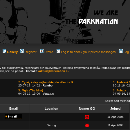
Gallery
Register
Profile
Log in to check your private messages
Log 
ły się publicystyką, recenzjami płyt muzycznych, korektą stylistyczną tekstów, redagowaniem biog
 miejsce na portalu.
kontakt:
admin@darknation.eu
2.
Cytat, który najbardziej do Was trafił...
3.
Ambient 
25-07-17, 14:52 -
Rambo
30-11-16, 02
5.
Mgla (The Mist)
6.
Achaja
04-05-16, 15:00 -
Vexatus
04-05-16, 1
Select sort metho
Email
Location
Numer GG
Joined
11 Apr 2004
Danzig
11 Apr 2004