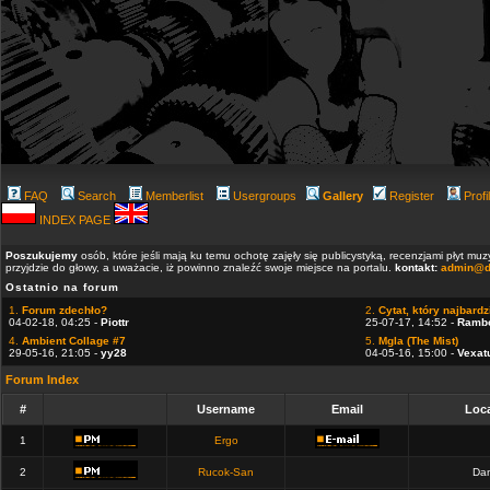
FAQ
Search
Memberlist
Usergroups
Gallery
Register
Profi
INDEX PAGE
Poszukujemy
osób, które jeśli mają ku temu ochotę zajęły się publicystyką, recenzjami płyt m
przyjdzie do głowy, a uważacie, iż powinno znaleźć swoje miejsce na portalu.
kontakt:
admin@d
Ostatnio na forum
1.
Forum zdechło?
2.
Cytat, który najbardzi
04-02-18, 04:25 -
Piottr
25-07-17, 14:52 -
Ramb
4.
Ambient Collage #7
5.
Mgla (The Mist)
29-05-16, 21:05 -
yy28
04-05-16, 15:00 -
Vexat
Forum Index
#
Username
Email
Loca
1
Ergo
2
Rucok-San
Dan