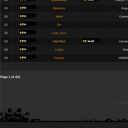
19
Darkness
Augu
20
Nimril
Czest
21
Grr
22
Lord_Licze
23
NightWolf
Litzma
24
Lukas
Gda
25
Phobos
HINDE
Page
1
of
431
Powered b