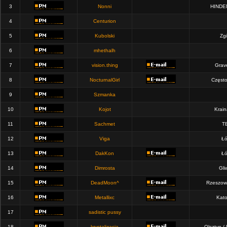
3
Nonni
HINDE
4
Centurion
5
Kubolski
Zgi
6
mhethalh
7
vision.thing
Grav
8
NocturnalGirl
Częst
9
Szmanka
10
Kojot
Krain
11
Sachmet
T
12
Viga
Łó
13
DakKon
Łó
14
Dimrosta
Gli
15
DeadMoon^
Rzeszow
16
Metallixc
Kato
17
sadistic pussy
18
krystalizacja
Olsztyn /